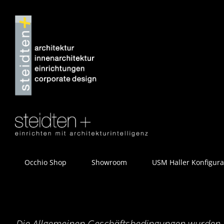
Zum
Inhalt
springen
Occhio Shop
Showroom
USM Haller Konfigura
Die Allgemeinen Geschäftsbedingungen wurden zul