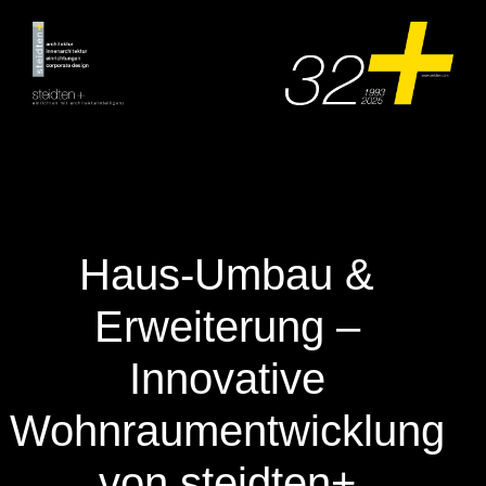
Zum
Inhalt
springen
Haus‑Umbau &
Erweiterung –
Innovative
Wohnraumentwicklung
von steidten+