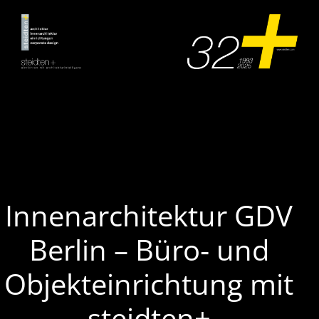
Zum
Inhalt
springen
Innenarchitektur GDV
Berlin – Büro‑ und
Objekteinrichtung mit
steidten+