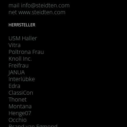
mail
info@steidten.com
net www.steidten.com
HERRSTELLER
USM Haller
Vitra
Poltrona Frau
Knoll Inc.
Freifrau
JANUA
Interlübke
Edra
ClassiCon
Thonet
Montana
Henge07
Occhio
Brand van Egmond