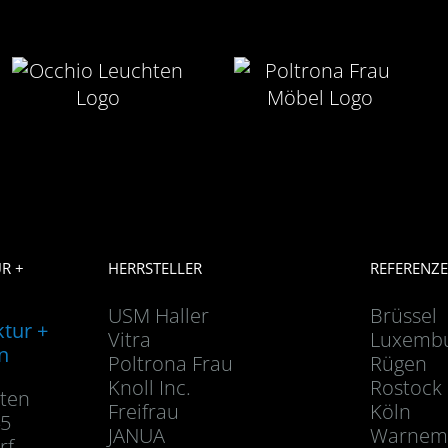
R +
HERRSTELLER
REFERENZ
USM Haller
Brüssel
ktur +
Vitra
Luxemb
n
Poltrona Frau
Rügen
Knoll Inc.
Rostock
dten
Freifrau
Köln
45
JANUA
Warnem
rf