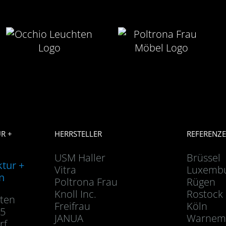
R +
HERRSTELLER
REFERENZ
USM Haller
Brüssel
ktur +
Vitra
Luxemb
n
Poltrona Frau
Rügen
Knoll Inc.
Rostock
dten
Freifrau
Köln
45
JANUA
Warnem
rf