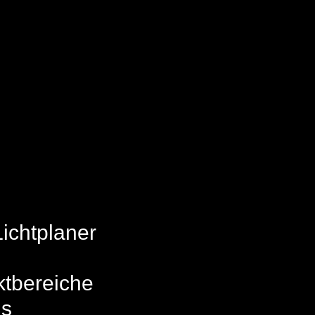
ichtplaner
ktbereiche
ns