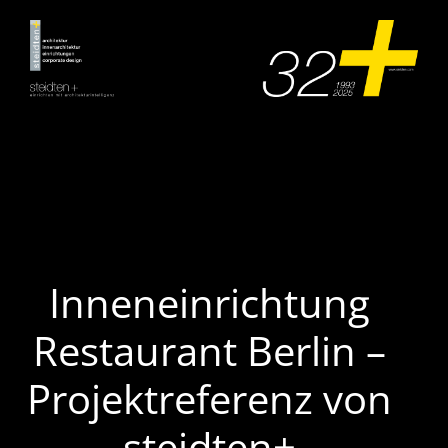
Zum
Inhalt
springen
Inneneinrichtung
Restaurant Berlin –
Projektreferenz von
steidten+