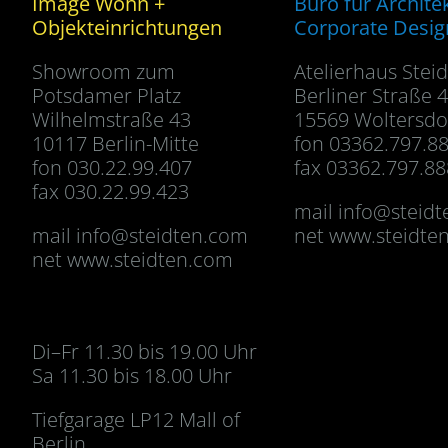
Image Wohn +
Büro für Archite
Objekteinrichtungen
Corporate Desig
Showroom zum
Atelierhaus Stei
Potsdamer Platz
Berliner Straße 
Wilhelmstraße 43
15569 Woltersdo
10117 Berlin-Mitte
fon 03362.797.8
fon 030.22.99.407
fax 03362.797.88
fax 030.22.99.423
mail
info@steid
mail
info@steidten.com
net www.steidte
net www.steidten.com
Di–Fr 11.30 bis 19.00 Uhr
Sa 11.30 bis 18.00 Uhr
Tiefgarage LP12 Mall of
Berlin