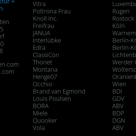
ktur +
Vitra
Luxemb
n
Poltrona Frau
Rügen
Knoll Inc.
Rostock
dten
Freifrau
Köln
45
JANUA
Warnem
rf
Interlübke
Berlin-K
80
Edra
Berlin-K
8
ClassiCon
Lichten
Thonet
Werder 
ten.com
Montana
Wolters
n.com
Henge07
Oranien
Occhio
Wien
Brand van Egmond
BDI
Louis Poulsen
GDV
BORA
ABV
Miele
BDP
Quooker
DGN
Vola
ABV