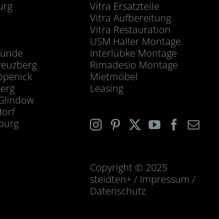
urg
Vitra Ersatzteile
Vitra Aufbereitung
Vitra Restauration
USM Haller Montage
ünde
Interlübke Montage
reuzberg
Rimadesio Montage
öpenick
Mietmöbel
berg
Leasing
Glindow
dorf
burg
Copyright © 2025
steidten+ /
Impressum
/
Datenschutz