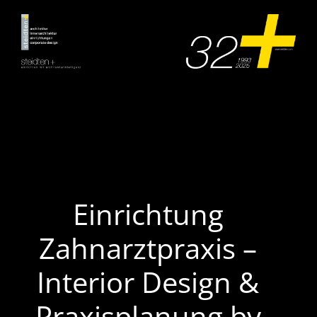
Zum
Inhalt
springen
Einrichtung
Zahnarztpraxis –
Interior Design &
Praxisplanung by