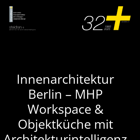
Zum
Inhalt
springen
Innenarchitektur
Berlin – MHP
Workspace &
Objektküche mit
Architekturintelligenz