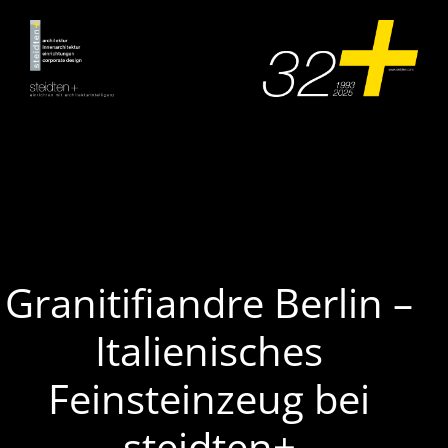
Zum
Inhalt
springen
Granitifiandre Berlin –
Italienisches
Feinsteinzeug bei
steidten+