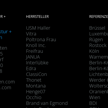
R +
HERRSTELLER
REFERENZ
USM Haller
Brüssel
ktur +
Vitra
Luxemb
n
Poltrona Frau
Rügen
Knoll Inc.
Rostock
dten
Freifrau
Köln
45
JANUA
Warnem
rf
Interlübke
Berlin-K
80
Edra
Berlin-K
8
ClassiCon
Lichten
Thonet
Werder 
ten.com
Montana
Wolters
n.com
Henge07
Oranien
Occhio
Wien
Brand van Egmond
BDI