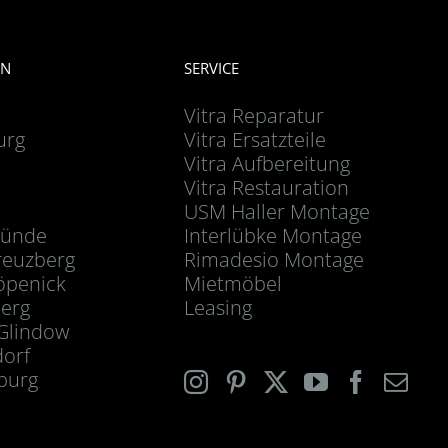
EN
SERVICE
Vitra Reparatur
urg
Vitra Ersatzteile
Vitra Aufbereitung
Vitra Restauration
USM Haller Montage
ünde
Interlübke Montage
reuzberg
Rimadesio Montage
öpenick
Mietmöbel
berg
Leasing
Glindow
dorf
burg