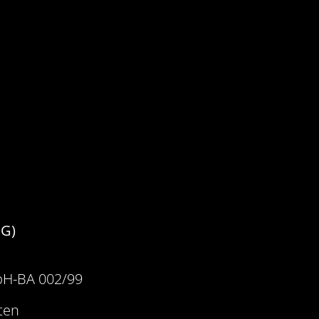
MG)
bH-BA 002/99
dten