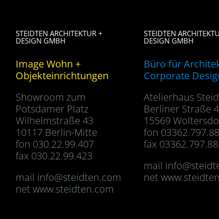
STEIDTEN ARCHITEKTUR +
STEIDTEN ARCHITEKTU
DESIGN GMBH
DESIGN GMBH
Image Wohn +
Büro für Archite
Objekteinrichtungen
Corporate Desig
Showroom zum
Atelierhaus Stei
Potsdamer Platz
Berliner Straße 
Wilhelmstraße 43
15569 Woltersdo
10117 Berlin-Mitte
fon 03362.797.8
fon 030.22.99.407
fax 03362.797.88
fax 030.22.99.423
mail
info@steid
mail
info@steidten.com
net www.steidte
net www.steidten.com