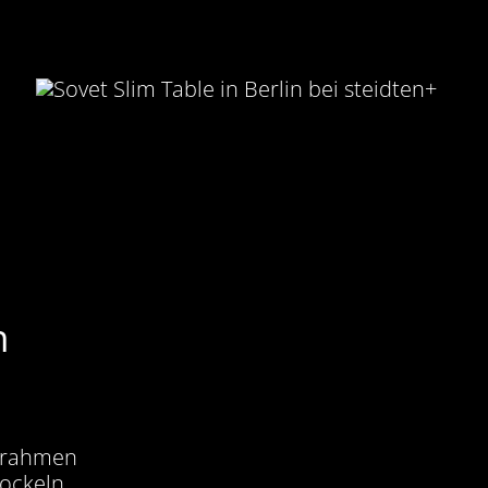
n
umrahmen
Sockeln