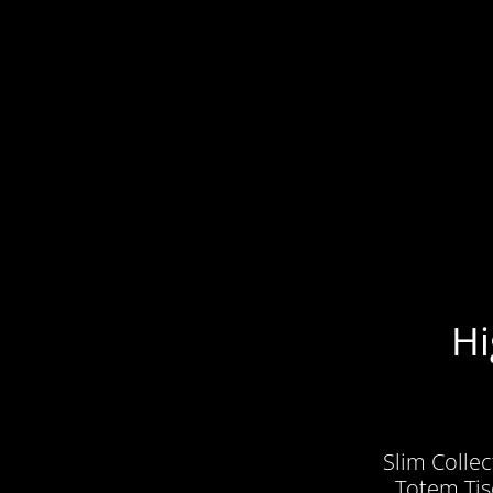
Hi
Slim Colle
Totem Tis