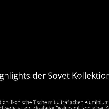
ghlights der Sovet Kollektio
ction: ikonische Tische mit ultraflachen Alumini
chserie: ausdrucksstarke Designs mit konischen 