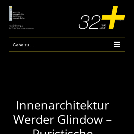
Zum
Inhalt
springen
Gehe zu ...
Innenarchitektur
Werder Glindow –
Puristische