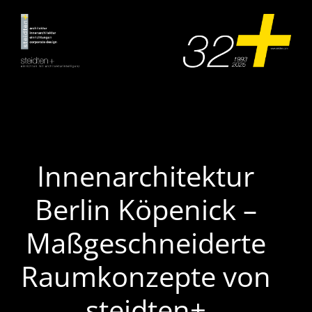
Zum
Inhalt
springen
Innenarchitektur
Berlin Köpenick –
Maßgeschneiderte
Raumkonzepte von
steidten+